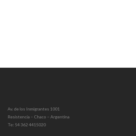
Av. de los Inmigrantes 1001
Resistencia – Chaco – Argentina
Te: 54 362 4415020