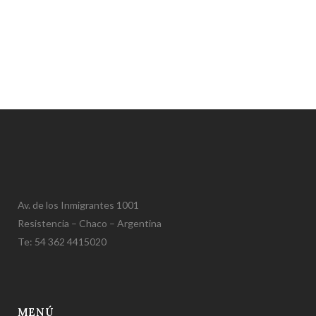
Av. de los Inmigrantes 1001
Resistencia – Chaco – Argentina
Te: 54 362 4415020
MENÚ