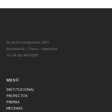
Av. de los Inmigrantes 1001
Resistencia – Chaco – Argentina
Te: 54 362 4415020
MENÚ
INSTITUCIONAL
PROYECTOS
PRENSA
MECENAS