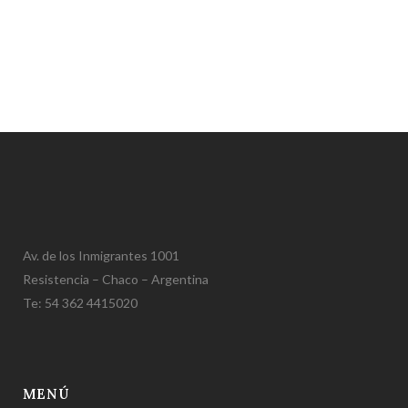
Av. de los Inmigrantes 1001
Resistencia – Chaco – Argentina
Te: 54 362 4415020
MENÚ